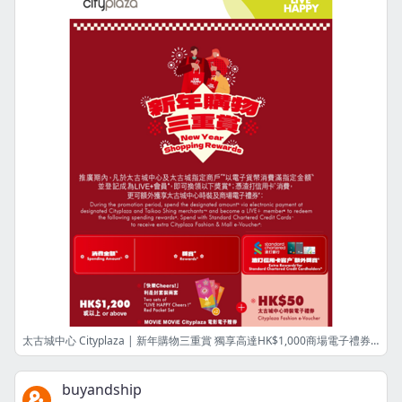
太古城中心 Cityplaza | 新年購物三重賞 獨享高達HK$1,000商場電子禮券 New Year Shopping Rewards: Earn Up to HK$1,000 Mall e-Vouchers
buyandship