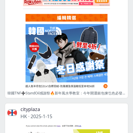
韓國TNF➕StandOil感謝祭🔥新年風水學教室：今年開運銀包揀乜色必發達🤑🧧?
cityplaza
HK
·
2025-1-15