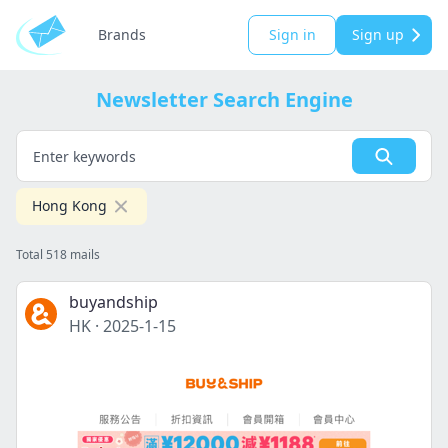
Brands
Sign in
Sign up
Newsletter Search Engine
Hong Kong
Total 518 mails
buyandship
HK
·
2025-1-15