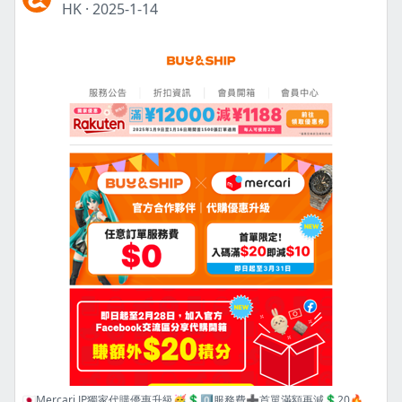
HK
·
2025-1-14
🇯🇵Mercari JP獨家代購優惠升級🥳💲0️⃣服務費➕首單滿額再減💲20🔥