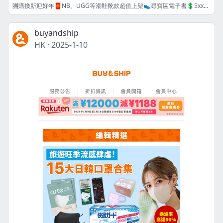
團購換新迎好年🧧NB、UGG等潮鞋靴款超值上架👟尋寶區電子書💲5xx起📚
buyandship
HK
·
2025-1-10