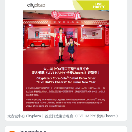
太古城中心 Cityplaza | 首度打造復古餐廳《LIVE HAPPY 快樂Cheers!》迎新春 Let’s Share New Year Joy at Retro Diner “LIVE HAPPY Cheers!”!!