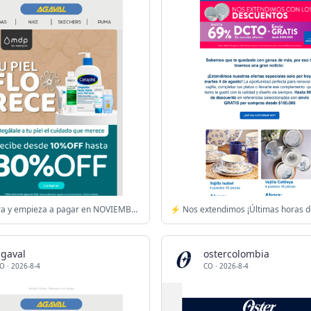
⏳ Compra y empieza a pagar en NOVIEMBRE 🎉🤩
agaval
ostercolombia
O
·
2026-8-4
CO
·
2026-8-4