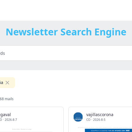
Newsletter Search Engine
ia
68 mails
agaval
vajillascorona
O
·
2026-8-7
CO
·
2026-8-5