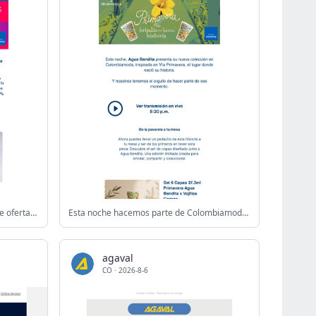
⚡ Nos extendimos ¡Últimas horas de ofertas! Hasta 69% DCTO + Envío Gratis desde $100.000 🚚
Esta noche hacemos parte de Colombiamoda ✨🌼Agua Bendita x Vajillas Corona
agaval
CO
·
2026-8-6