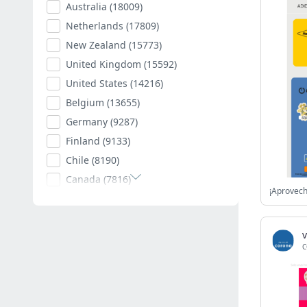
Australia
(18009)
Netherlands
(17809)
New Zealand
(15773)
United Kingdom
(15592)
United States
(14216)
Belgium
(13655)
Germany
(9287)
Finland
(9133)
Chile
(8190)
Canada
(7816)
Poland
(7594)
Romania
(7402)
v
Spain
(7008)
C
South Africa
(6882)
Hungary
(6791)
Argentina
(6533)