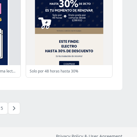
⏰ Solo 48 horas para elegir tu próxima lectura
Solo por 48 horas hasta 30%
5
Privacy Policy & User Agreement