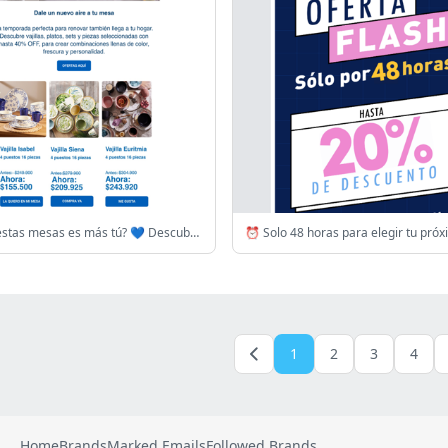
¿Cuál de estas mesas es más tú? 💙 Descubre tu vajilla perfecta en oferta
1
2
3
4
Home
Brands
Marked Emails
Followed Brands