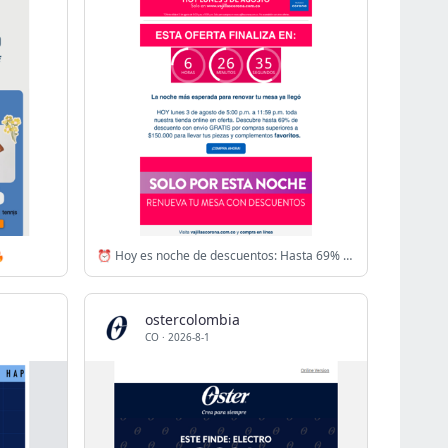

⏰ Hoy es noche de descuentos: Hasta 69% DCTO en TODO + Envío GRATIS desde $150.000 🔥​
ostercolombia
CO
·
2026-8-1