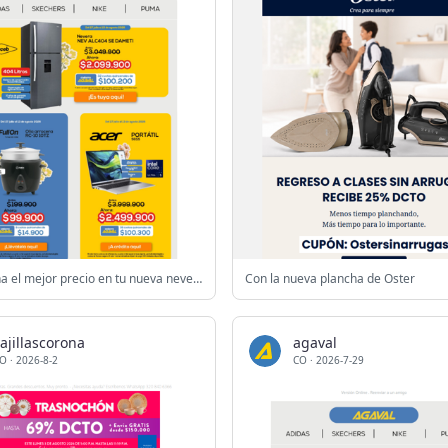
¡Aprovecha el mejor precio en tu nueva nevera! 🥳
Con la nueva plancha de Oster
ajillascorona
agaval
O
·
2026-8-2
CO
·
2026-7-29