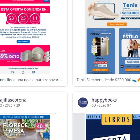
🌙 Este lunes llega una noche para renovar tu mesa ⏰ Reserva la fecha
Tenis Skechers desde $239.900 👟
ajillascorona
happybooks
O
·
2026-7-29
CO
·
2026-8-1