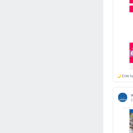
Israel
(6141)
Denmark
(5859)
France
(5647)
Slovakia
(5474)
Brazil
(5453)
Croatia
(5382)
Italy
(5155)
Czechia
(4860)
Sweden
(4713)
Portugal
(4705)
Ireland
(4200)
Norway
(4014)
v
C
Greece
(3976)
Singapore
(3357)
Switzerland
(3265)
Bulgaria
(3067)