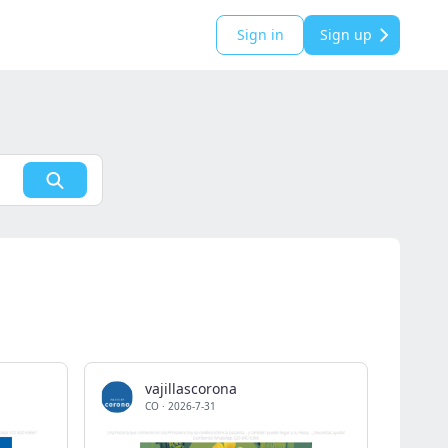
Sign in
Sign up
vajillascorona
CO
·
2026-7-31