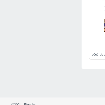
Russia
(2821)
Malaysia
(2486)
Ukraine
(2469)
Mexico
(2338)
Austria
(2268)
Japan
(2219)
Peru
(1973)
Serbia
(1937)
Turkey
(802)
Venezuela
(801)
British Indian Ocean Territory
(710)
Taiwan
(620)
Indonesia
(592)
Pakistan
(590)
Iraq
(582)
©2024 UReader