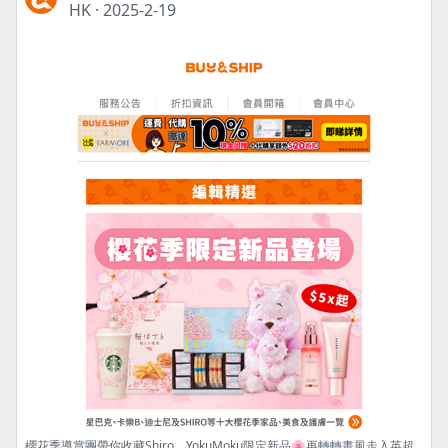
HK
·
2025-2-19
櫻花季導賞團帶你收藏Shiro、YokuMoku限定新品🌸再轉轉畫風走入英超、歐聯足球世界⚽️