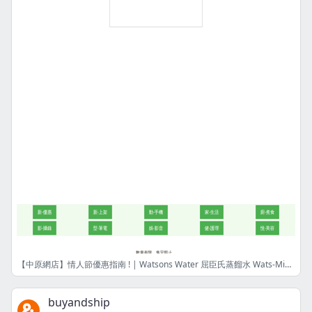
【中原網店】情人節優惠指南 ! | Watsons Water 屈臣氏蒸餾水 Wats-MiniS 座檯式冷熱水機 + 8樽8公升樽裝蒸餾水 (電子水券) | 港幣938元 | 限量8件! | 網店限定
buyandship