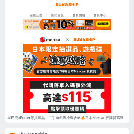
星巴克xPorter等抽選品、二手遊戲碟搶奪攻略🔥日本Mercari代購折高達💲115輕鬆到手💰