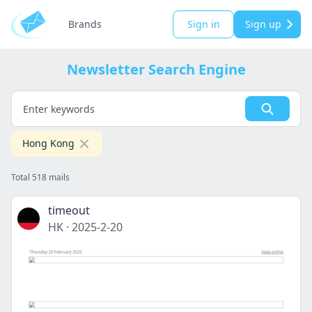
Brands
Sign in
Sign up
Newsletter Search Engine
Hong Kong
Total 518 mails
timeout
HK
·
2025-2-20