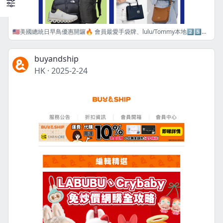
🇺🇸美國總統日早鳥優惠開鑼🔥 會員最愛手袋牌、lulu/Tommy本地2️⃣5️⃣折起，各大電商再加碼🫨
buyandship
HK
·
2025-2-24