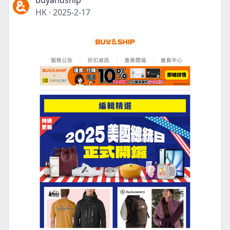
buyandship
HK
·
2025-2-17