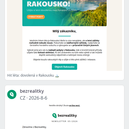
Hit léta: dovolená v Rakousku 🏔️
bezrealitky
CZ
·
2026-8-6