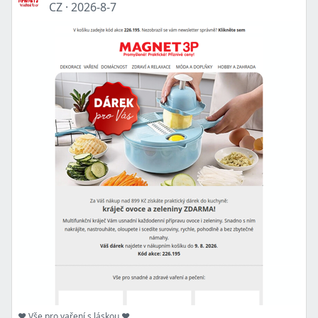
CZ
·
2026-8-7
❤️ Vše pro vaření s láskou ❤️