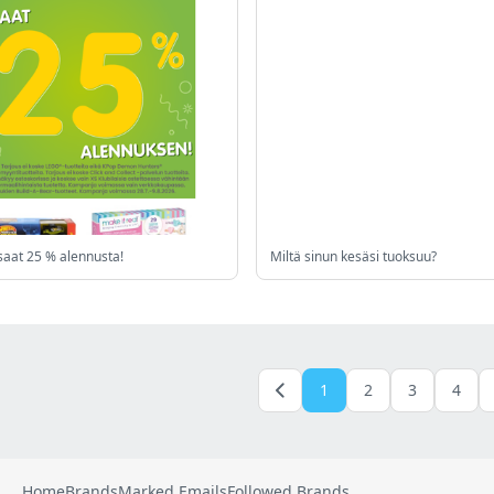
 saat 25 % alennusta!
Miltä sinun kesäsi tuoksuu?
1
2
3
4
Home
Brands
Marked Emails
Followed Brands