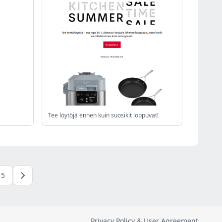
Tee löytöjä ennen kuin suosikit loppuvat!
5
Privacy Policy & User Agreement