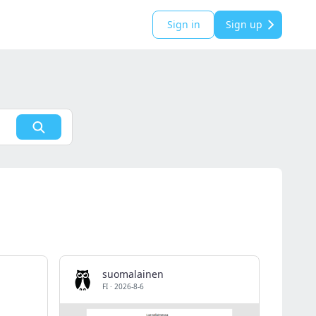
Sign in
Sign up
suomalainen
FI
·
2026-8-6