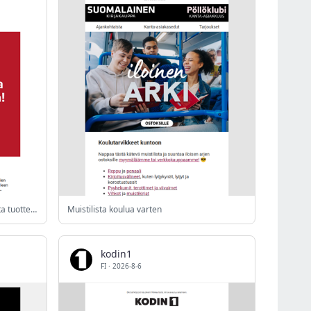
Alefinaali! Puolet alehinnasta sadoista tuotteista!
Muistilista koulua varten
kodin1
FI
·
2026-8-6