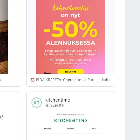
n
⏰ PIDÄ KIIRETTÄ: Caprisette- ja Parallel-kahvit nyt -50 %
kitchentime
FI
·
2026-8-6