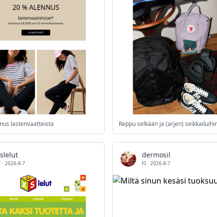
nus lastenvaatteista
Reppu selkään ja (arjen) seikkailuihi
slelut
dermosil
I
·
2026-8-7
FI
·
2026-8-7