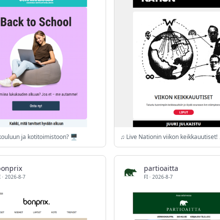
ouluun ja kotitoimistoon? 🖥️
♫ Live Nationin viikon keikkauutiset!
bonprix
partioaitta
I
·
2026-8-7
FI
·
2026-8-7