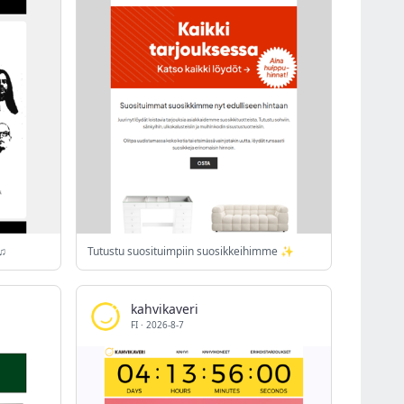
 ♫
Tutustu suosituimpiin suosikkeihimme ✨
kahvikaveri
FI
·
2026-8-7