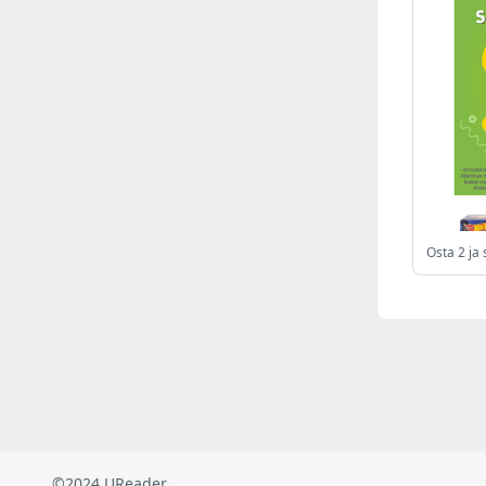
Russia
(2822)
Malaysia
(2486)
Ukraine
(2469)
Mexico
(2338)
Austria
(2268)
Japan
(2219)
Peru
(1973)
Serbia
(1938)
Venezuela
(802)
Osta 2 ja
Turkey
(802)
British Indian Ocean Territory
(710)
Taiwan
(620)
Indonesia
(592)
Pakistan
(590)
Iraq
(582)
©2024 UReader