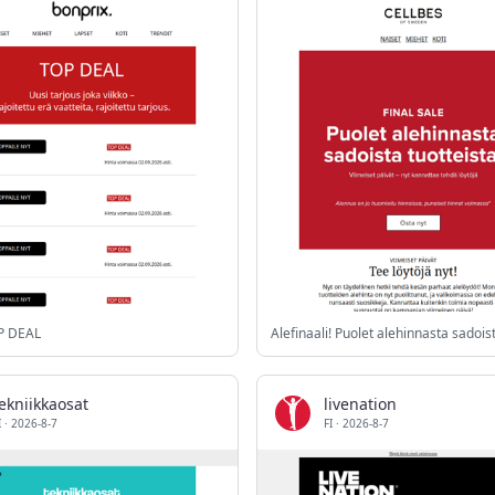
OP DEAL
ekniikkaosat
livenation
I
·
2026-8-7
FI
·
2026-8-7