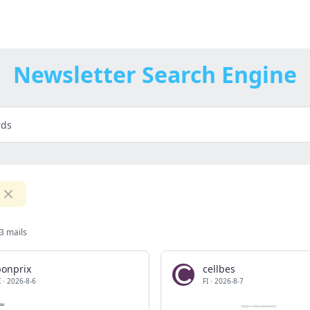
Newsletter Search Engine
3 mails
bonprix
cellbes
I
·
2026-8-6
FI
·
2026-8-7