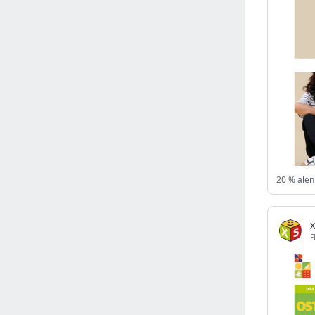
Israel
(6141)
Denmark
(5859)
France
(5648)
Slovakia
(5474)
Brazil
(5455)
Croatia
(5382)
Italy
(5155)
Czechia
(4860)
Sweden
(4713)
20 % alen
Portugal
(4705)
Ireland
(4200)
Norway
(4014)
x
F
Greece
(3977)
Singapore
(3357)
Switzerland
(3265)
Bulgaria
(3067)