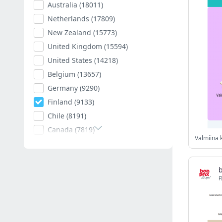
Australia
(18011)
Netherlands
(17809)
New Zealand
(15773)
United Kingdom
(15594)
United States
(14218)
Belgium
(13657)
Germany
(9290)
Finland
(9133)
Chile
(8191)
Canada
(7819)
Valmiina k
Poland
(7594)
Romania
(7402)
Spain
(7009)
F
South Africa
(6882)
Hungary
(6792)
Argentina
(6535)