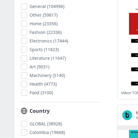
General
(104996)
Other
(59817)
Home
(23356)
Fashion
(22336)
Electronics
(17444)
Sports
(11823)
Literature
(11647)
Art
(9031)
Machinery
(5140)
Health
(4773)
Food
(3100)
Viikon T
Country
t
F
GLOBAL
(38928)
Colombia
(19668)