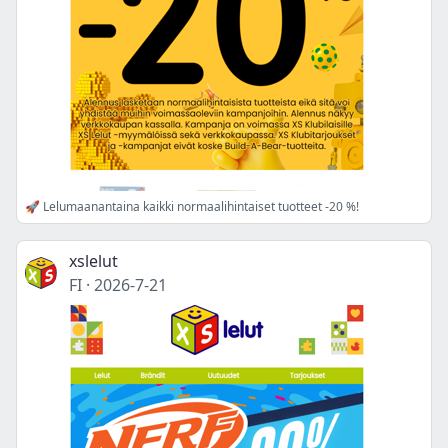
🚀 Lelumaanantaina kaikki normaalihintaiset tuotteet -20 %!
xslelut
FI
·
2026-7-21