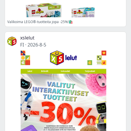
Valikoima LEGO®-tuotteita jopa -25%!🛍️
xslelut
FI
·
2026-8-5