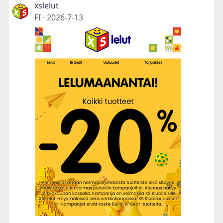
xslelut
FI
·
2026-7-13