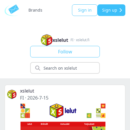
Brands
Sign in
Sign up
xslelut
FI
·
xslelut.fi
Follow
xslelut
FI
·
2026-7-15