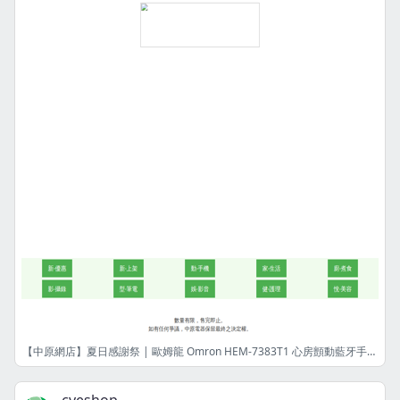
【中原網店】夏日感謝祭 | 歐姆龍 Omron HEM-7383T1 心房顫動藍牙手臂式血壓計 | 港幣1099元 | 限量8件! | 網店限定