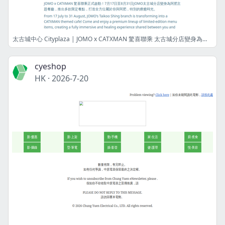
太古城中心 Cityplaza | JOMO x CATXMAN 驚喜聯乘 太古城分店變身為阿肥主題餐廳 JOMO crossover CATXMAN - Taikoo Shing branch transform into CATXMAN themed cafe
cyeshop
HK
·
2026-7-20