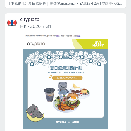
【中原網店】夏日感謝祭 | 樂聲(Panasonic) F-YAU25H 2合1空氣淨化抽濕機(25公升) | 港幣3499元 | 限量8件! | 網店限定
cityplaza
HK
·
2026-7-31