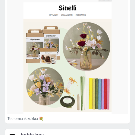
Tee omia ikikukkia 💐