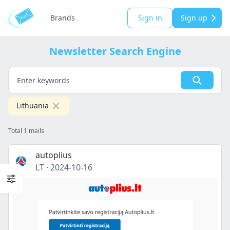
Brands
Sign in
Sign up
Newsletter Search Engine
Lithuania
Total 1 mails
autoplius
LT
·
2024-10-16