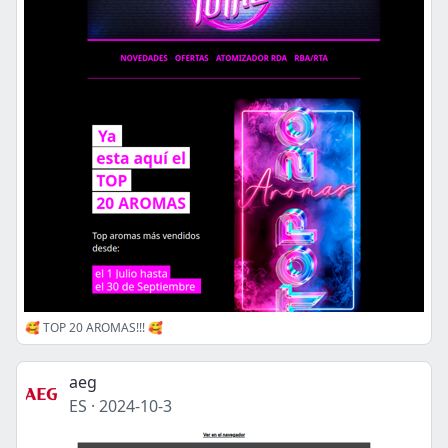
🥰 TOP 20 AROMAS!!! 🥰
aeg
ES
·
2024-10-3