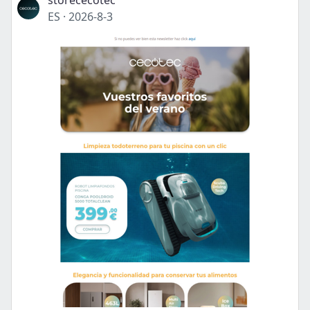
storececotec
ES
·
2026-8-3