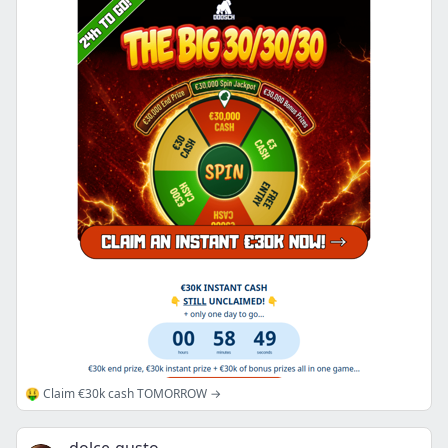
🤑 Claim €30k cash TOMORROW →