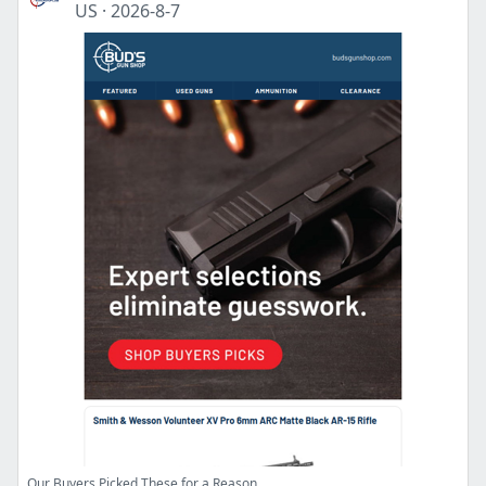
US
·
2026-8-7
Our Buyers Picked These for a Reason