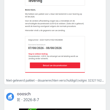
Niet-geleverd pakket – douanerechten verschuldigd (volgnr. 323211629121502149238085)
ooosch
IE
·
2026-8-7