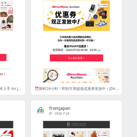
【限时10%OFF】经鑑定更安心！从日本入手 Air Jordan [FJ]
⏰限时24小时！即刻可用超值优惠券发放中｜JDirectItems Auction [FJ]
fromjapan
JP
·
2026-7-24