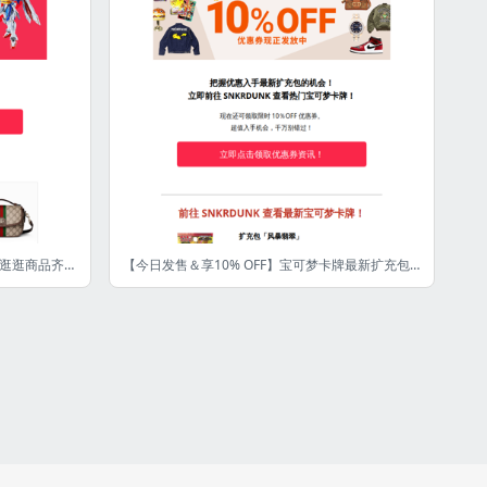
【今日限定】全商品8％OFF！🛍️ 快来逛逛商品齐全的日本淘宝圣地 JDirectItems Fleamarket！ [FJ]
【今日发售＆享10% OFF】宝可梦卡牌最新扩充包登场！[FJ]