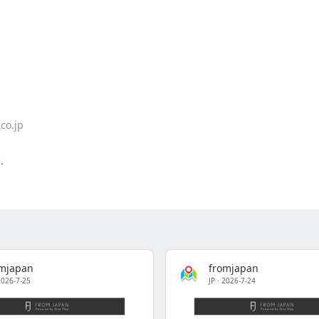
co.jp
.
omjapan
fromjapan
2026-7-25
JP
·
2026-7-24