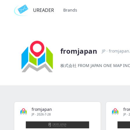
UREADER
Brands
fromjapan
JP
·
fromjapan.
株式会社 FROM JAPAN ONE MAP INC
fromjapan
fr
JP
·
2026-7-28
JP
·