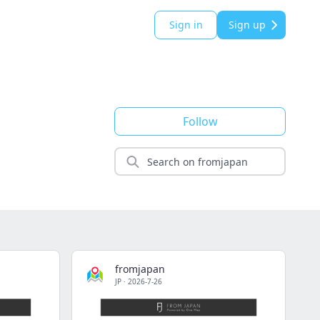
Sign in
Sign up
Follow
fromjapan
JP
·
2026-7-26