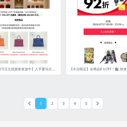
【最高现折30万日元优惠券发放中】入手爱马仕的绝佳机会🔥
1
2
3
4
5