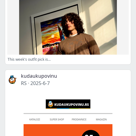
This week's outfit pick is...
kudaukupovinu
RS
·
2025-6-7