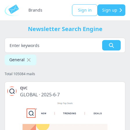
Brands
Sign in
Sign up
Newsletter Search Engine
General
Total 105084 mails
qvc
GLOBAL
·
2025-6-7