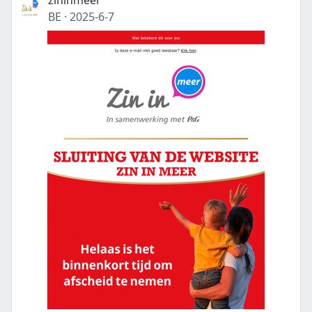
zininmeer
BE
·
2025-6-7