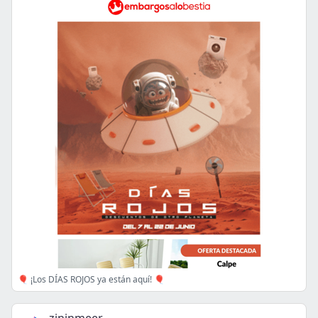
🎈 ¡Los DÍAS ROJOS ya están aquí! 🎈