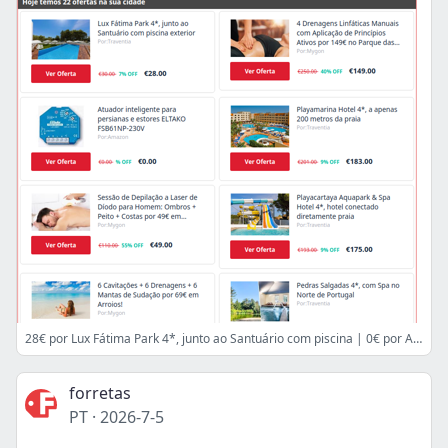
28€ por Lux Fátima Park 4*, junto ao Santuário com piscina | 0€ por Atuador inteligente para persianas e estores ELTAKO | 49€ por Sessão de Depilação a Laser de Díodo para Homem: Ombros
forretas
PT
·
2026-7-5