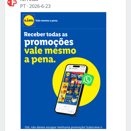
PT
·
2026-6-23