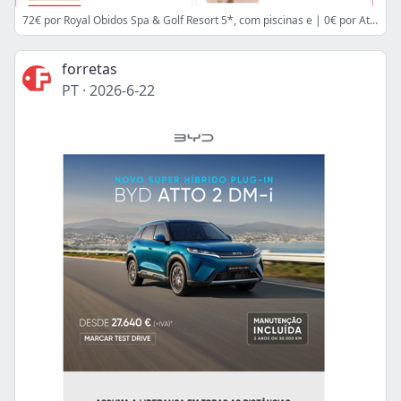
72€ por Royal Obidos Spa & Golf Resort 5*, com piscinas e | 0€ por Atuador inteligente para persianas e estores ELTAKO | 49€ por Sessão de Depilação a Laser de Díodo para Homem: Ombros
forretas
PT
·
2026-6-22