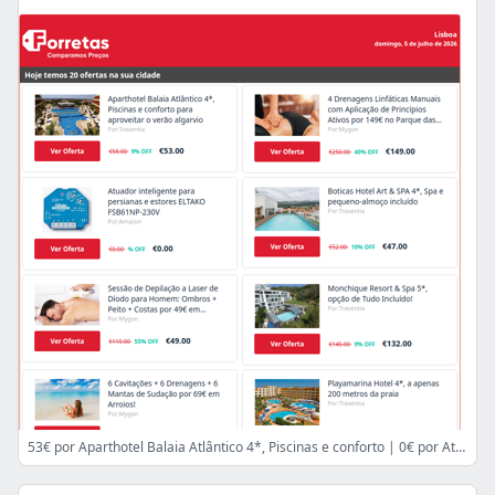
53€ por Aparthotel Balaia Atlântico 4*, Piscinas e conforto | 0€ por Atuador inteligente para persianas e estores ELTAKO | 49€ por Sessão de Depilação a Laser de Díodo para Homem: Ombros