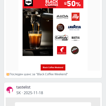
💥Последен шанс за "Black Coffee Weekend"
tastelist
SK
·
2025-11-18