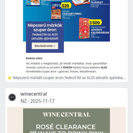
⭐ Népszerű márkák szuper áron: fedezd fel az ALDI aktuális ajánlatait! 🛒
winecentral
NZ
·
2025-11-17