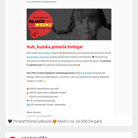
🖤 Pimeät hinnat jatkuvat 😍 Mad Croc 24,00€/24-pack