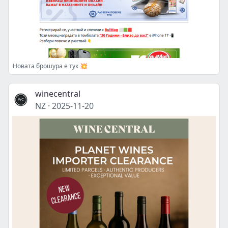
Новата брошура е тук 💥
winecentral
NZ
·
2025-11-20