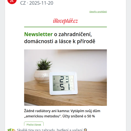
CZ
·
2025-11-20
🌿🏡 Skvělé tipy pro zahradu, bydlení a vaření 🍳