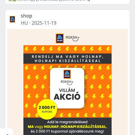
shop
HU
·
2025-11-19