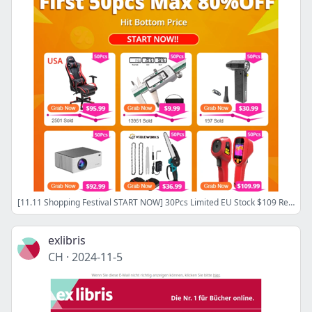
[11.11 Shopping Festival START NOW] 30Pcs Limited EU Stock $109 Refurbished ATOMSTACK A5 PRO Laser Engraver! Douxlife Message Gaming Chair From $95.99!
exlibris
CH
·
2024-11-5