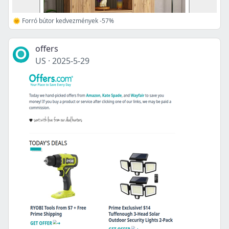
🌞 Forró bútor kedvezmények -57%
offers
US
·
2025-5-29