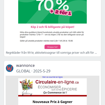
Regnkläder från 99 kr, aktivitetsvagnar till somriga priser och allt för maxad ute & innelek! 🌤️
wannonce
GLOBAL
·
2025-5-29