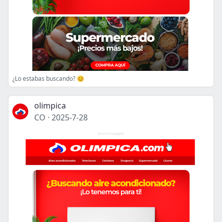
¿Lo estabas buscando? 😊
olimpica
CO
·
2025-7-28