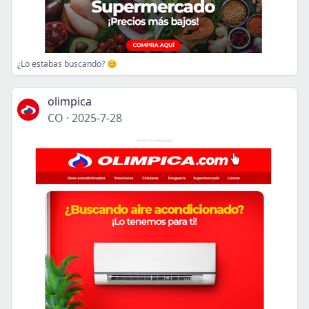
¿Lo estabas buscando? 😊
olimpica
CO
·
2025-7-28