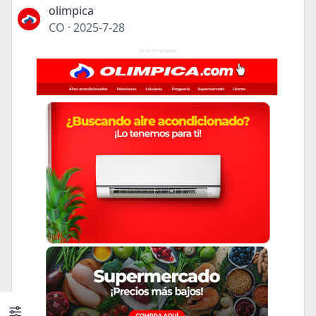
olimpica
CO
·
2025-7-28