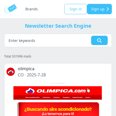
Brands
Sign in
Sign up
Newsletter Search Engine
Total 331996 mails
olimpica
CO
·
2025-7-28