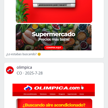
¿Lo estabas buscando? 😊
olimpica
CO
·
2025-7-28