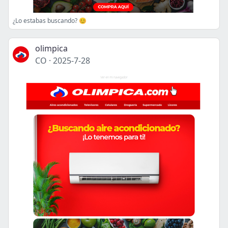
¿Lo estabas buscando? 😊
olimpica
CO
·
2025-7-28