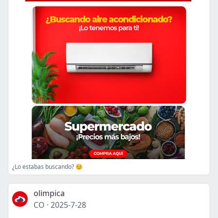
¿Lo estabas buscando? 😊
olimpica
CO
·
2025-7-28