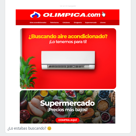
¿Lo estabas buscando? 😊