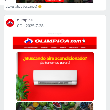
¿Lo estabas buscando? 😊
olimpica
CO
·
2025-7-28