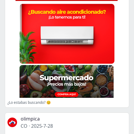
¿Lo estabas buscando? 😊
olimpica
CO
·
2025-7-28