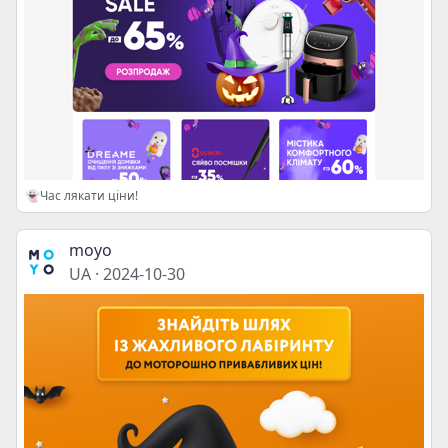
👻Час лякати ціни!
moyo
UA
·
2024-10-30