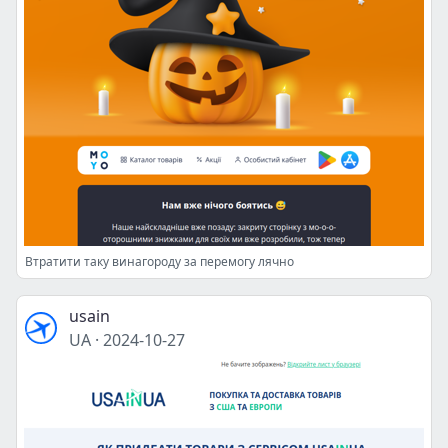
Втратити таку винагороду за перемогу лячно
usain
UA
·
2024-10-27