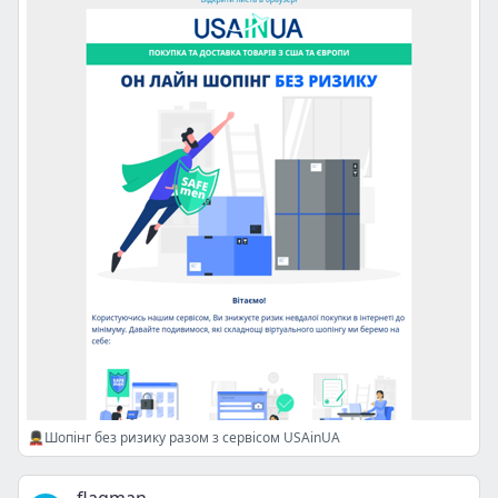
💂‍♂️Шопінг без ризику разом з сервісом USAinUA