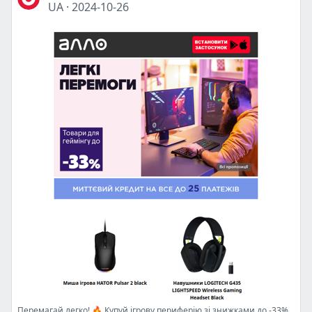
UA
·
2024-10-26
Перемагай легко! 🔥 Купуй ігрову периферію зі знижками до -33%! 🖥️