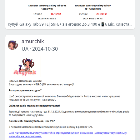
Купуй Galaxy Tab S9 FE|S9FE+ з вигодою до 3 400 ₴📱6 міс. Київстар ТБ у 🎁
amurchik
UA
·
2024-10-30