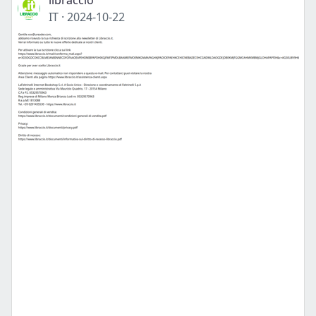
libraccio
IT
·
2024-10-22