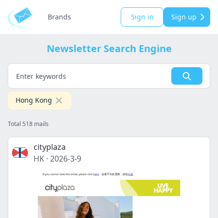
Brands
Sign in
Sign up
Newsletter Search Engine
Hong Kong
Total 518 mails
cityplaza
HK
·
2026-3-9