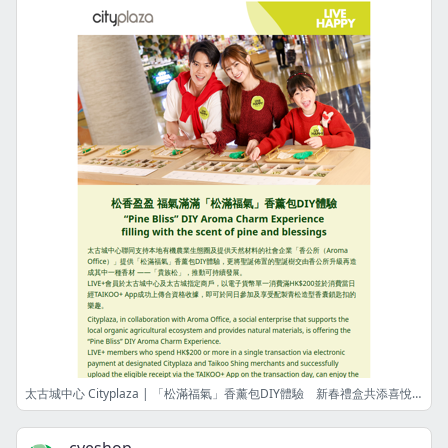
太古城中心 Cityplaza | 「松滿福氣」香薰包DIY體驗 新春禮盒共添喜悅 "Pine Bliss" DIY Aroma Charm Experience Together with Festive Gifts to Infuse Joy