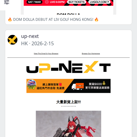
🔥 DOM DOLLA DEBUT AT LIV GOLF HONG KONG! 🔥
up-next
HK
·
2026-2-15