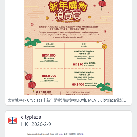
太古城中心 Cityplaza | 新年購物消費換領MOViE MOViE Cityplaza電影贈劵及APITA電子禮劵 Earn MOViE MOViE Cityplaza Complimentary Ticket & APITA e-Voucher with New Year Shopping
cityplaza
HK
·
2026-2-9