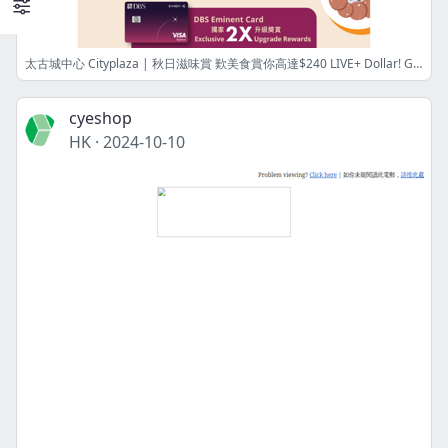
太古城中心 Cityplaza | 秋日滋味賞 歎美食賞你高達$240 LIVE+ Dollar! Get up to $240 LIVE+ Dollar with designated spending on delicacies!
cyeshop
HK
·
2024-10-10