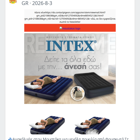
GR
·
2026-8-3
💤Ανακάλυψε στον Μουστάκα μια μεγάλη ποικιλία από Φουσκωτά Στρώματα Ύπνου για ατελείωτες ώρες ξεκούρασης.