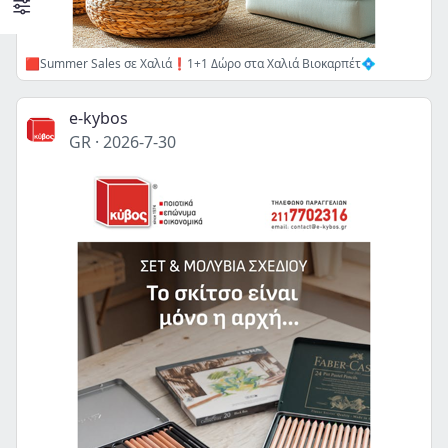
🟥Summer Sales σε Χαλιά❗️1+1 Δώρο στα Χαλιά Βιοκαρπέτ💠
e-kybos
GR
·
2026-7-30