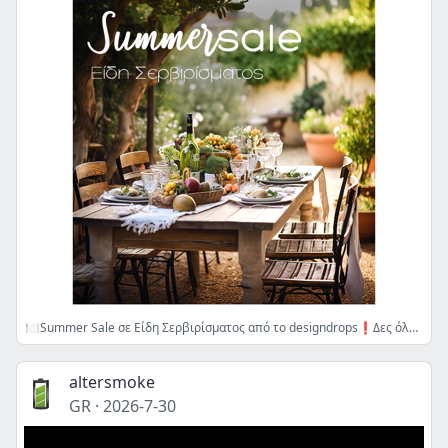
🍽️Summer Sale σε Είδη Σερβιρίσματος από το designdrops❗️Δες όλες τις κατηγορίες💛
altersmoke
GR
·
2026-7-30