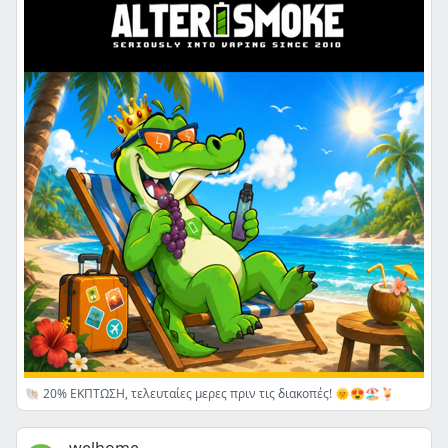
🐚 20% ΕΚΠΤΩΣΗ, τελευταίες μερες πριν τις διακοπές! 🌞😍🏖️🍹