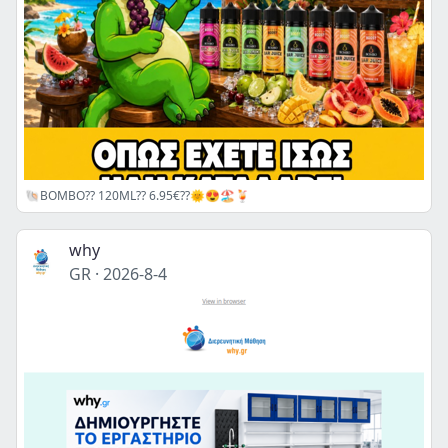
🐚ΒΟΜΒΟ?? 120ML?? 6.95€??🌞😍🏖️🍹
why
GR
·
2026-8-4