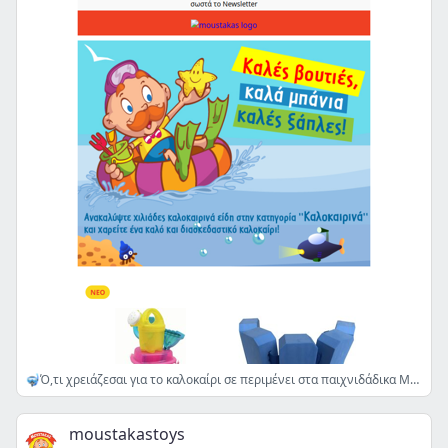
🤿Ό,τι χρειάζεσαι για το καλοκαίρι σε περιμένει στα παιχνιδάδικα Μουστάκας!🌊Καλές βουτιές!
moustakastoys