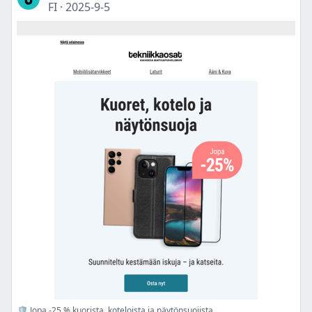
FI
·
2025-9-5
🛡️ Jopa -25 % kuorista, koteloista ja näytönsuojista