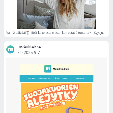
Vain 2 päivää!⌛ -50% koko ostoksesta, kun ostat 2 tuotetta* – Syysjuhlat jäsenillemme!
mobiilitukku
FI
·
2025-9-7