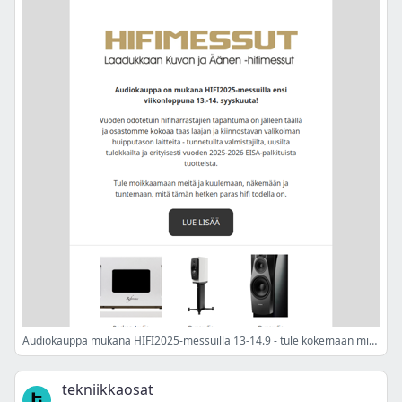
Audiokauppa mukana HIFI2025-messuilla 13-14.9 - tule kokemaan mitä tämän hetken paras hifi todella on! - Audiokaupan uutiskirje
tekniikkaosat