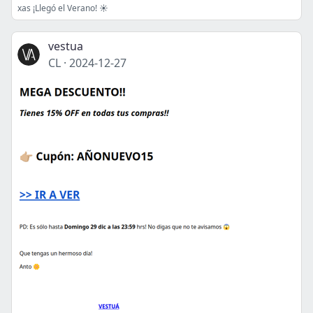
xas ¡Llegó el Verano! ☀️
vestua
CL
·
2024-12-27