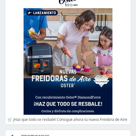
🛒 ¡Haz que todo se resbale! Consigue ahora tu nueva Freidora de Aire