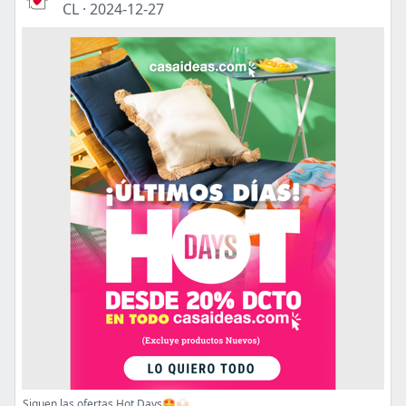
CL
·
2024-12-27
Siguen las ofertas Hot Days🤩🙌🏻