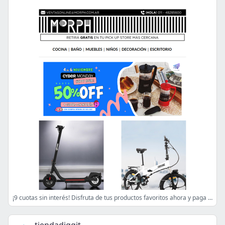
¡9 cuotas sin interés! Disfruta de tus productos favoritos ahora y paga después.😉😉