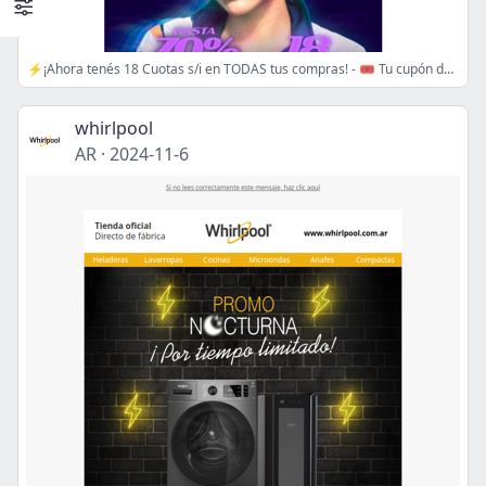
⚡️¡Ahora tenés 18 Cuotas s/i en TODAS tus compras! - 🎟️ Tu cupón del CYBER vence a medianoche ⏳
whirlpool
AR
·
2024-11-6