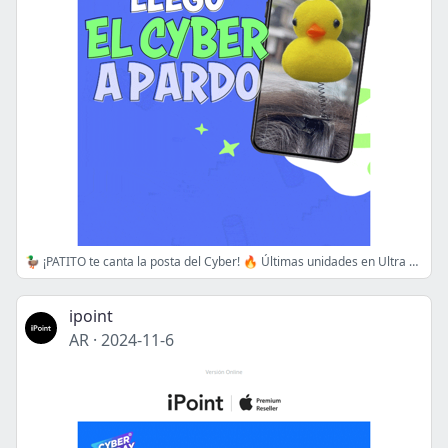
🦆 ¡PATITO te canta la posta del Cyber! 🔥 Últimas unidades en Ultra HD 4K, ¡Se mira y se compra! 😉
ipoint
AR
·
2024-11-6