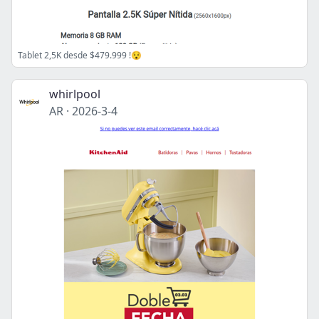
Tablet 2,5K desde $479.999 !😯
whirlpool
AR
·
2026-3-4