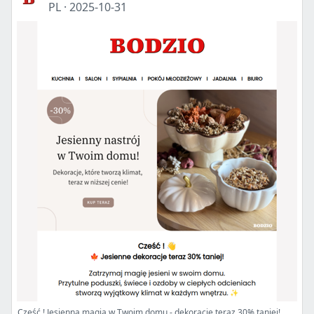
PL
·
2025-10-31
Cześć ! Jesienna magia w Twoim domu - dekoracje teraz 30% taniej! 🍁✨