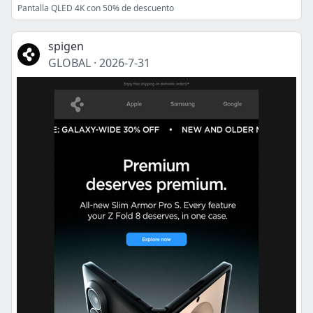
Pantalla QLED 4K con 50% de descuento
spigen
GLOBAL
·
2026-7-31