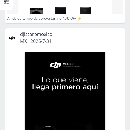
Ainda dá tempo de aproveitar até 45% OFF ⚡
djistoremexico
MX
·
2026-7-31