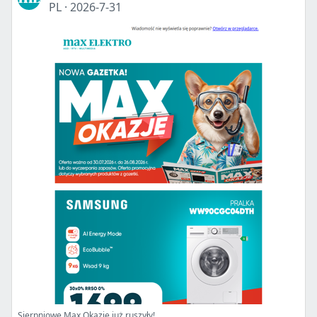
PL
·
2026-7-31
Sierpniowe Max Okazje już ruszyły!