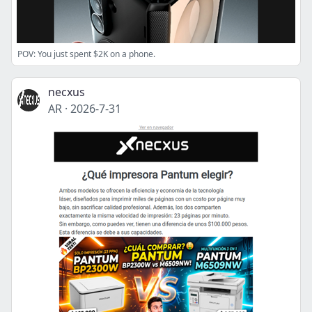
POV: You just spent $2K on a phone.
necxus
AR
·
2026-7-31