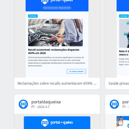
Reclamações sobre recalls aumentaram 459%. Descobre se o teu carro tem um recall pendente.
portaldaqueixa
por
PT
·
2026-3-7
PT
·