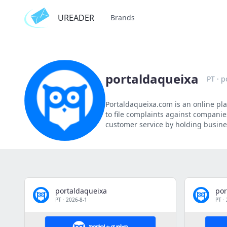
UREADER
Brands
portaldaqueixa
PT
·
p
Portaldaqueixa.com is an online pl
to file complaints against companie
customer service by holding busine
portaldaqueixa
por
PT
·
2026-8-1
PT
·