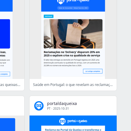
1º ano da Digi em Portugal com muitas queixas, mas também com forte adesão de clientes
Saúde em Portugal: o que revelam as reclamações dos utentes?
portaldaqueixa
PT
·
2025-10-31