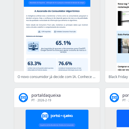
O novo consumidor já decide com IA. Conhece as conclusões do estudo
portaldaqueixa
por
PT
·
2026-2-19
PT
·