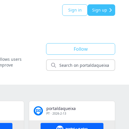
Sign in
Sign up
Follow
llows users
improve
portaldaqueixa
PT
·
2026-2-13