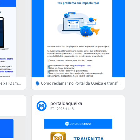
Há uma nova página no Portal da Queixa: O Impacto Real dos Consumidores
🗣️ Como reclamar no Portal da Queixa e transformar o teu problema em impacto real
portaldaqueixa
PT
·
2025-11-13