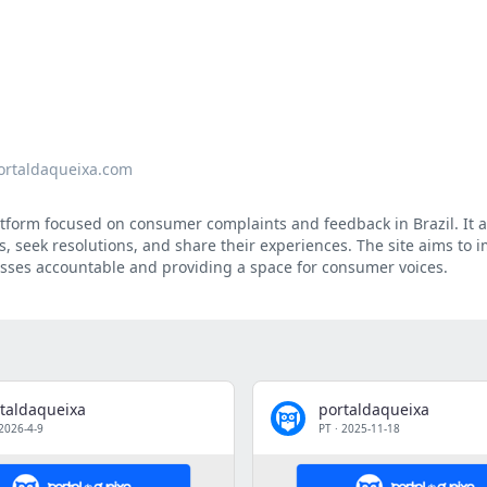
ortaldaqueixa.com
atform focused on consumer complaints and feedback in Brazil. It a
s, seek resolutions, and share their experiences. The site aims to 
sses accountable and providing a space for consumer voices.
taldaqueixa
portaldaqueixa
2026-4-9
PT
·
2025-11-18