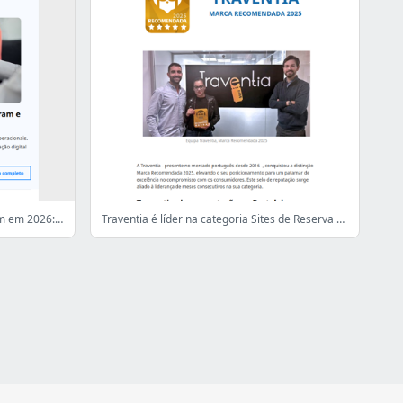
Reclamações nos seguros aumentam em 2026: o que revelam os dados
Traventia é líder na categoria Sites de Reserva de Alojamento