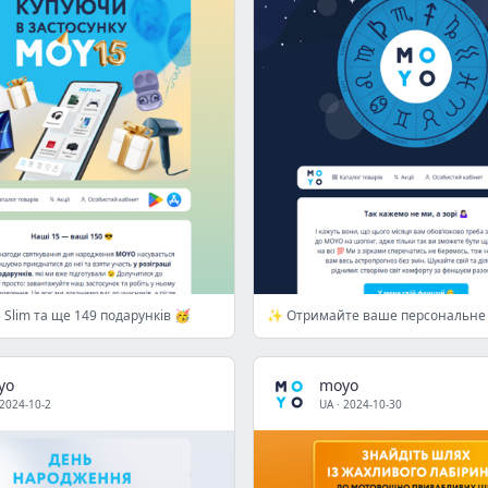
5 Slim та ще 149 подарунків 🥳
yo
moyo
2024-10-2
UA
·
2024-10-30