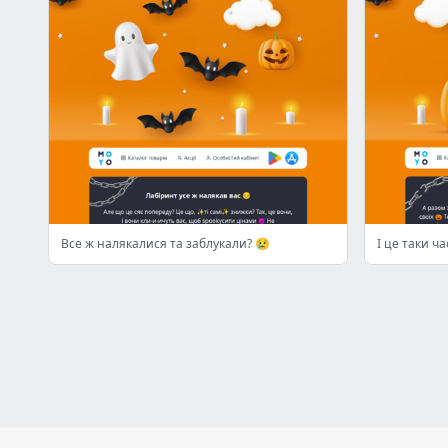
Все ж налякалися та заблукали? 😢
І це таки ч