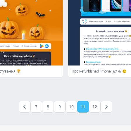
астування 🏆
Про Refurbished iPhone чули? 🤨
7
8
9
10
11
12