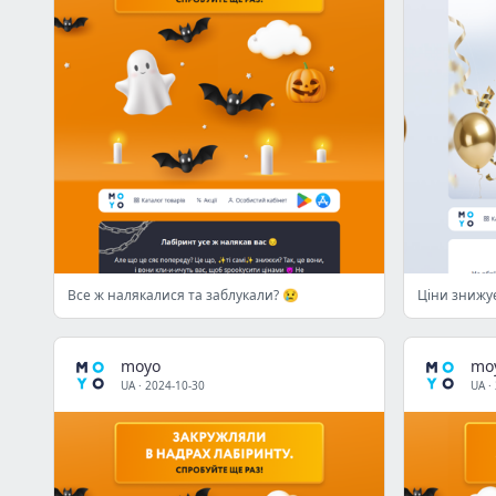
Все ж налякалися та заблукали? 😢
Ціни знижу
moyo
mo
UA
·
2024-10-30
UA
·