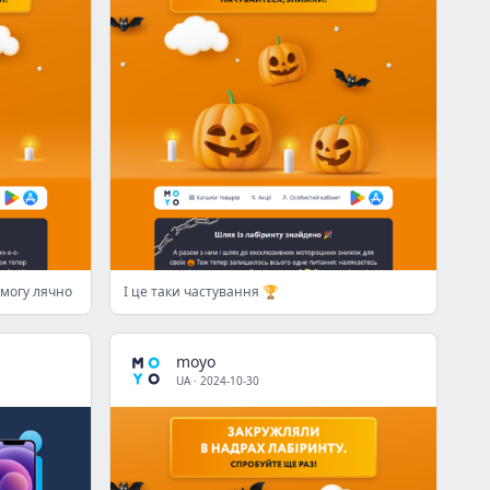
емогу лячно
І це таки частування 🏆
moyo
UA
·
2024-10-30