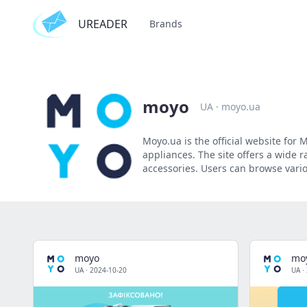
UREADER
Brands
moyo
UA
·
moyo.ua
Moyo.ua is the official website for 
appliances. The site offers a wide
accessories. Users can browse vari
moyo
mo
UA
·
2024-10-20
UA
·