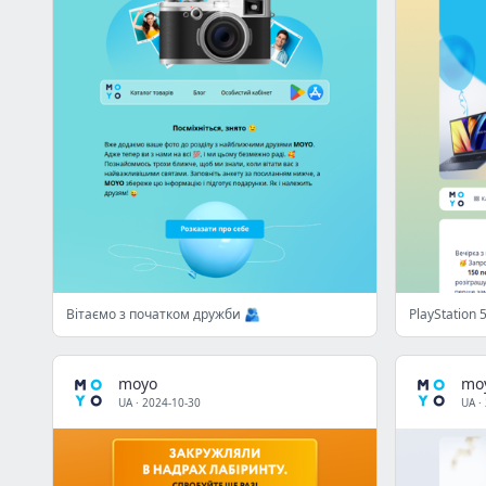
Вітаємо з початком дружби 🫂
PlayStation 
moyo
mo
UA
·
2024-10-30
UA
·