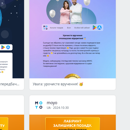
✨ Отримайте ваше персональне передбачення від зірок!
Увага: урочисте вручення! 🥳
moyo
UA
·
2024-10-30