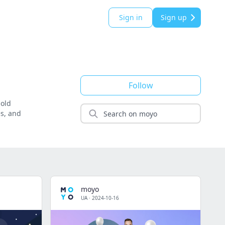
Sign in
Sign up
Follow
hold
es, and
moyo
UA
·
2024-10-16