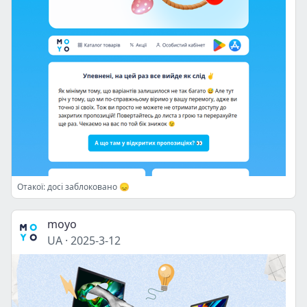
Отакої: досі заблоковано 😞
moyo
UA
·
2025-3-12