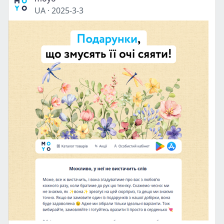
UA
·
2025-3-3