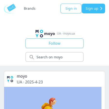
Brands
Sign in
Sign up
moyo
UA
·
moyo.ua
Follow
moyo
UA
·
2025-4-23