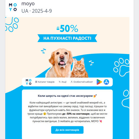
moyo
UA
·
2025-4-9