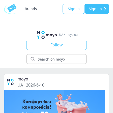
Brands
Sign in
Sign up
moyo
UA
·
moyo.ua
Follow
moyo
UA
·
2026-6-10