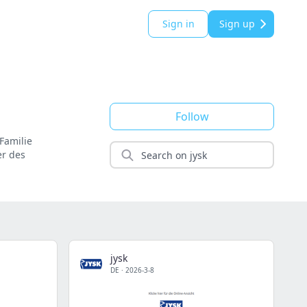
Sign in
Sign up
Follow
 Familie
er des
jysk
DE
·
2026-3-8