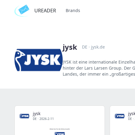
UREADER
Brands
jysk
DE
·
jysk.de
JYSK ist eine internationale Einzelha
hinter der Lars Larsen Group. Der 
Landes, der immer ein „großartiges
jysk
jys
DE
·
2026-2-11
DE
·