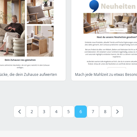
ücke, die dein Zuhause aufwerten
Mach jede Mahlzeit zu etwas Beso
2
3
4
5
6
7
8