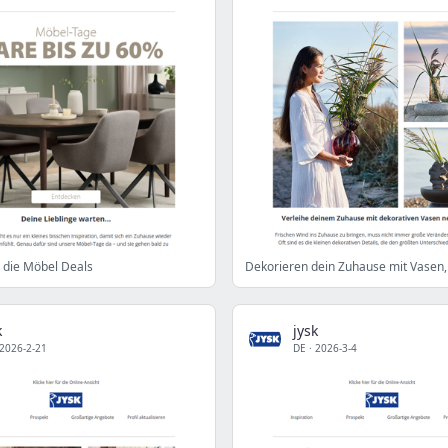
t die Möbel Deals
k
jysk
2026-2-21
DE
·
2026-3-4