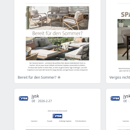
Bereit für den Sommer? ☀️
Vergiss nich
jysk
jys
DE
·
2026-2-27
DE
·