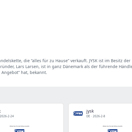
ndelskette, die “alles für zu Hause” verkauft. JYSK ist im Besitz der
Gründer, Lars Larsen, ist in ganz Dänemark als der führende Händl
 Angebot“ hat, bekannt.
k
jysk
2026-2-24
DE
·
2026-2-8