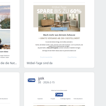
Dekorieren dein Zuhause mit Vasen, die die Natur ins Haus holen
Möbel-Tage sind da
jysk
DE
·
2026-2-15