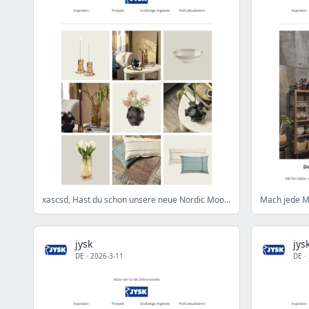
xascsd, Hast du schon unsere neue Nordic Mood-Kollektion gesehen?
Mach jede M
jysk
jys
DE
·
2026-3-11
DE
·