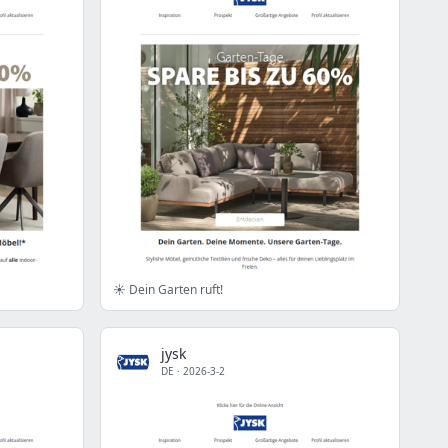
☀️ Dein Garten ruft!
jysk
DE
·
2026-3-2