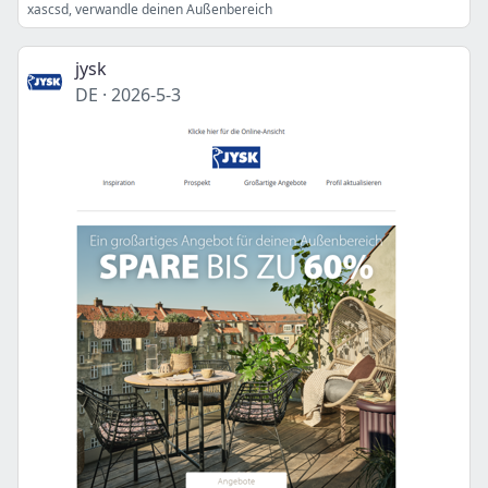
xascsd, verwandle deinen Außenbereich
jysk
DE
·
2026-5-3