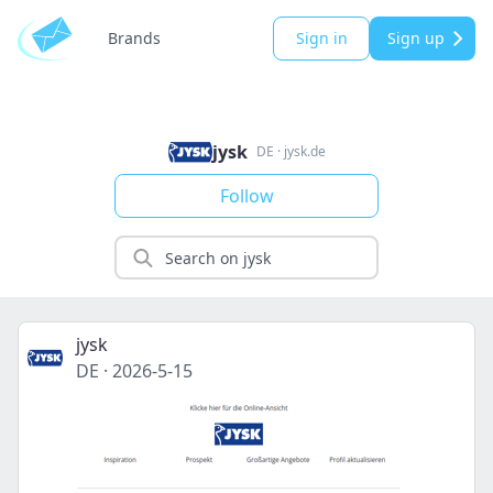
Brands
Sign in
Sign up
jysk
DE
·
jysk.de
Follow
jysk
DE
·
2026-5-15