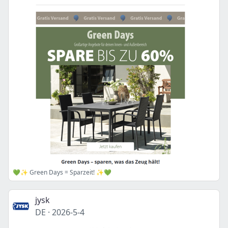
💚✨ Green Days = Sparzeit! ✨💚
jysk
DE
·
2026-5-4