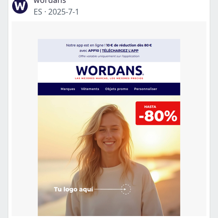
wordans
ES
·
2025-7-1