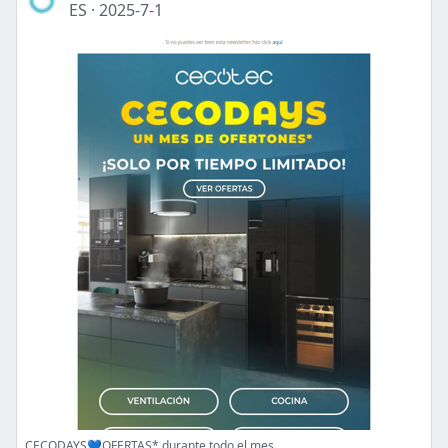
ES
·
2025-7-1
CECODAYS💙OFERTAS* durante todo el mes