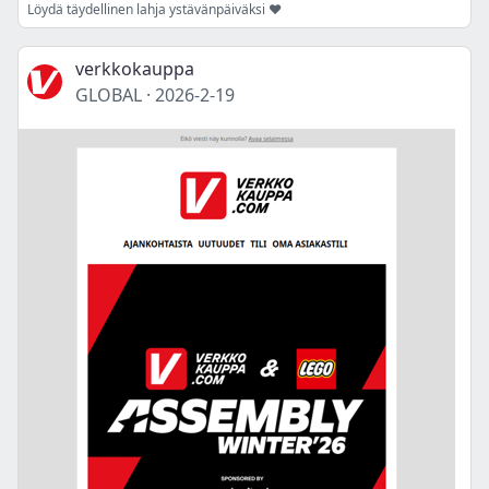
Löydä täydellinen lahja ystävänpäiväksi ❤️
verkkokauppa
GLOBAL
·
2026-2-19