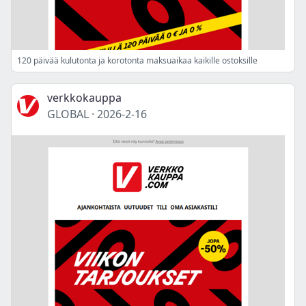
120 päivää kulutonta ja korotonta maksuaikaa kaikille ostoksille
verkkokauppa
GLOBAL
·
2026-2-16