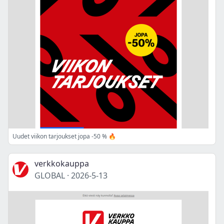
Uudet viikon tarjoukset jopa -50 % 🔥
verkkokauppa
GLOBAL
·
2026-5-13