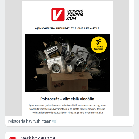
Poistoeriä hävityshintaan 🛒
verkkokauppa