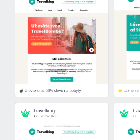
💣 Ulovte si až 50% slevu na pobyty
⭐ Lázně se 
travelking
tra
CZ
·
2025-10-30
CZ
·