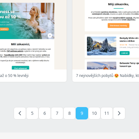
až o 50 % levněji
5
6
7
8
9
10
11