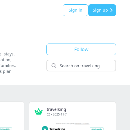
Sign in
Sign up
Follow
l stays,
gation,
families.
s plan
travelking
CZ
·
2025-11-7