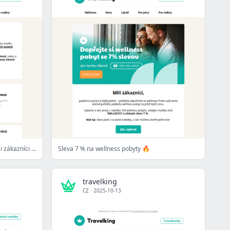
Nejoblíbenější pobyty 💚 Kam se naši zákazníci těší nejvíce?
Sleva 7 % na wellness pobyty 🔥
travelking
CZ
·
2025-10-13