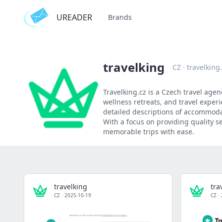
UREADER
Brands
travelking
CZ
·
travelking
Travelking.cz is a Czech travel agen
wellness retreats, and travel experi
detailed descriptions of accommodat
With a focus on providing quality s
memorable trips with ease.
travelking
tra
CZ
·
2025-10-19
CZ
·