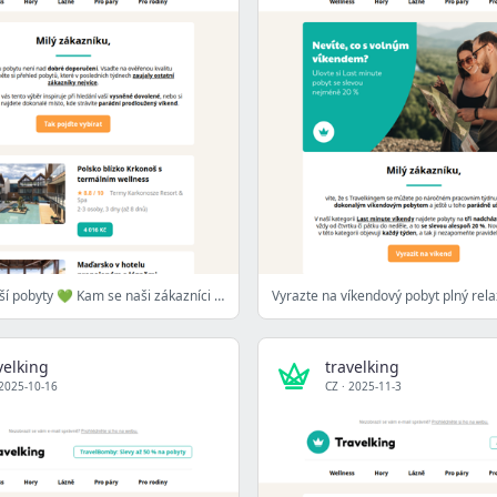
Nejoblíbenější pobyty 💚 Kam se naši zákazníci těší nejvíce?
Vyrazte na víkendový pobyt plný rel
velking
travelking
2025-10-16
CZ
·
2025-11-3