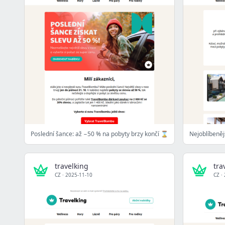
Poslední šance: až −50 % na pobyty brzy končí ⌛
travelking
tra
CZ
·
2025-11-10
CZ
·