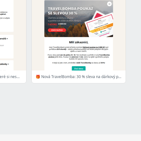
7 nejnovějších pobytů 😍 Nabídky, které si nesmíte nechat ujít
🎁 Nová TravelBomba: 30 % sleva na dárkový poukaz!