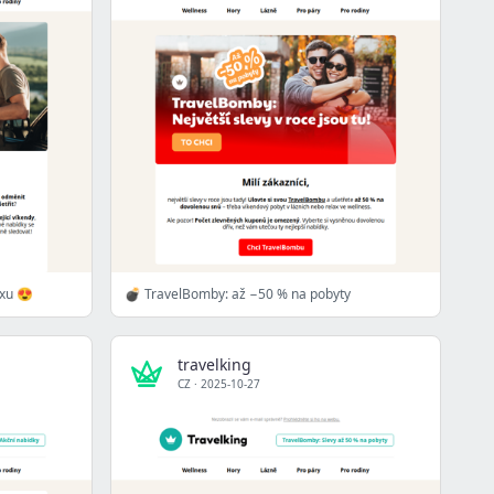
axu 😍
💣 TravelBomby: až −50 % na pobyty
travelking
CZ
·
2025-10-27