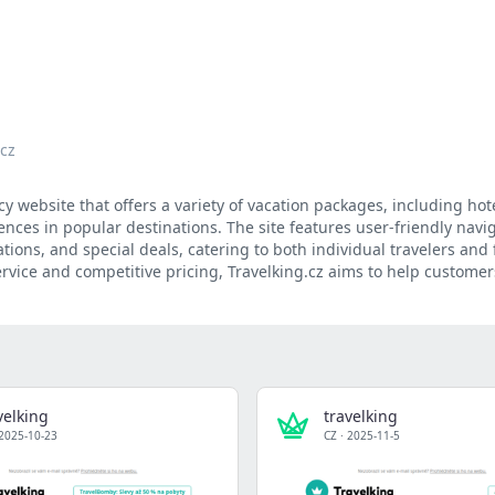
.cz
cy website that offers a variety of vacation packages, including hote
ences in popular destinations. The site features user-friendly navi
ions, and special deals, catering to both individual travelers and 
ervice and competitive pricing, Travelking.cz aims to help customer
velking
travelking
2025-10-23
CZ
·
2025-11-5