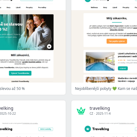
slevou až 50 %
velking
travelking
2025-10-22
CZ
·
2025-11-4