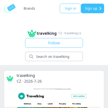
Brands
Sign in
Sign up
travelking
CZ
·
travelking.cz
Follow
travelking
CZ
·
2026-7-26