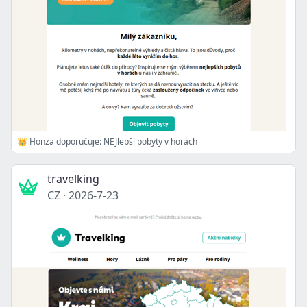
👑 Honza doporučuje: NEJlepší pobyty v horách
travelking
CZ
·
2026-7-23