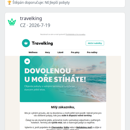
🏆 Štěpán doporučuje: NEJlepší pobyty
travelking
CZ
·
2026-7-19