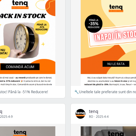
 stoc! Până la -51% Reducere!
🔧Uneltele tale preferate sunt din n
nq
tenq
2025-4-9
RO
·
2025-4-4