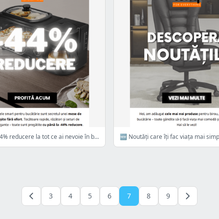
🐣Până la -44% reducere la tot ce ai nevoie în bucătărie de Paște!
🆕 Noutăți care îți fac viața mai simp
3
4
5
6
7
8
9