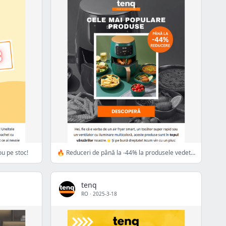
ou pe stoc!
🔥 Reduceri de până la -44% la produsele vedetă!
tenq
RO
·
2025-3-18