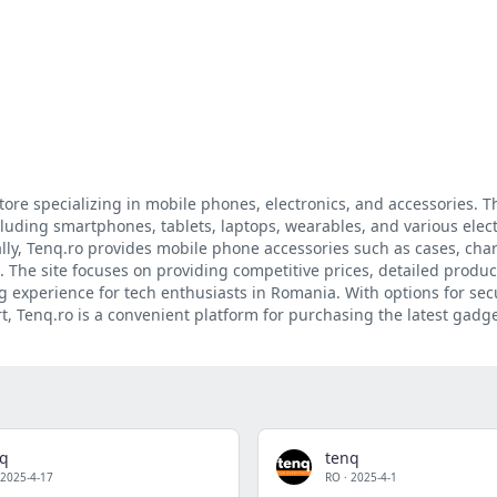
ore specializing in mobile phones, electronics, and accessories. T
cluding smartphones, tablets, laptops, wearables, and various elec
lly, Tenq.ro provides mobile phone accessories such as cases, cha
 The site focuses on providing competitive prices, detailed produc
 experience for tech enthusiasts in Romania. With options for se
, Tenq.ro is a convenient platform for purchasing the latest gadg
nq
tenq
2025-4-17
RO
·
2025-4-1