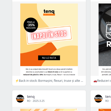
⚡️Back in stock: Bormașini, flexuri, truse și alte favorite!
tenq
te
RO
·
2025-3-25
RO
·