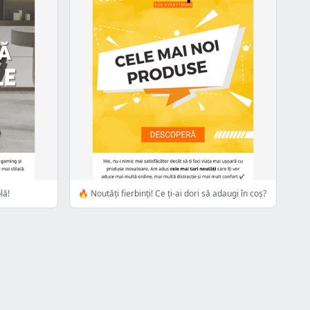
lă!
🔥 Noutăți fierbinți! Ce ți-ai dori să adaugi în coș?