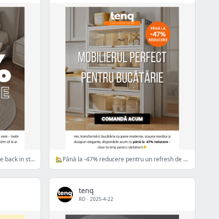
⚠️Până la -40% reducere la produsele back in stock!
🏡Până la -47% reducere pentru un refresh de Paște!
tenq
RO
·
2025-4-22