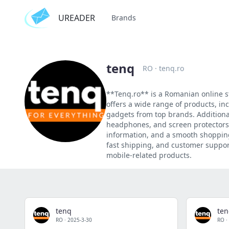
UREADER
Brands
tenq
RO
·
tenq.ro
**Tenq.ro** is a Romanian online st
offers a wide range of products, in
gadgets from top brands. Additiona
headphones, and screen protectors.
information, and a smooth shopping
fast shipping, and customer support
mobile-related products.
tenq
te
RO
·
2025-3-30
RO
·