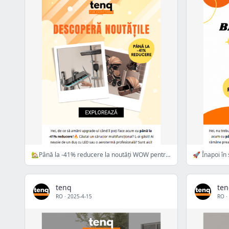
🏡Până la -41% reducere la noutăți WOW pentru casa ta!
🚀 Înapoi în
tenq
te
RO
·
2025-4-15
RO
·