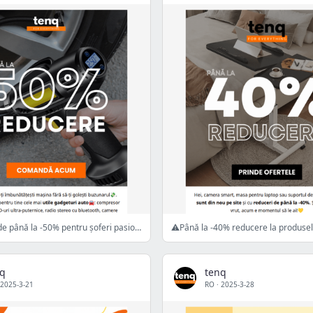
🚗Reduceri de până la -50% pentru șoferi pasionați!
nq
tenq
2025-3-21
RO
·
2025-3-28