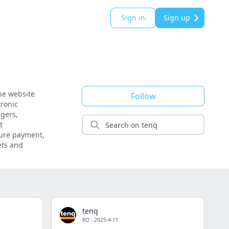
Sign in
Sign up
he website
Follow
tronic
rgers,
t
cure payment,
ets and
tenq
RO
·
2025-4-11