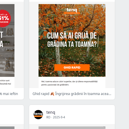
% mai ieftin
Ghid rapid 🍂 Îngrijirea grădinii în toamna aceasta
tenq
RO
·
2025-9-4