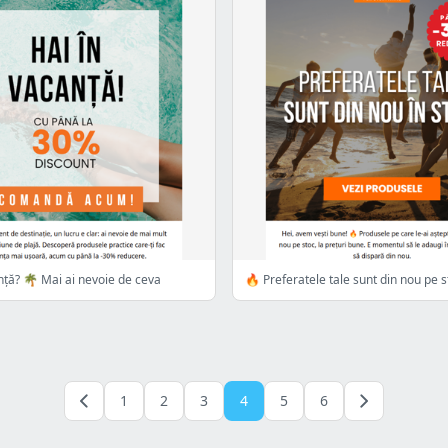
anță? 🌴 Mai ai nevoie de ceva
🔥 Preferatele tale sunt din nou pe s
1
2
3
4
5
6