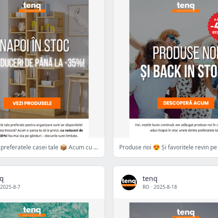
Revin în stoc preferatele casei tale 📦 Acum cu până la -35%!
Produse noi 😍 Și favoritele revin pe
nq
tenq
2025-8-7
RO
·
2025-8-18