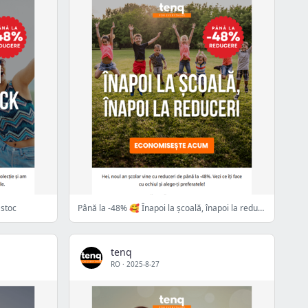
 stoc
Până la -48% 🥰 Înapoi la școală, înapoi la reduceri
tenq
RO
·
2025-8-27