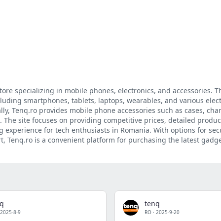
ore specializing in mobile phones, electronics, and accessories. T
cluding smartphones, tablets, laptops, wearables, and various elec
lly, Tenq.ro provides mobile phone accessories such as cases, cha
 The site focuses on providing competitive prices, detailed produc
 experience for tech enthusiasts in Romania. With options for se
, Tenq.ro is a convenient platform for purchasing the latest gadg
nq
tenq
2025-8-9
RO
·
2025-9-20