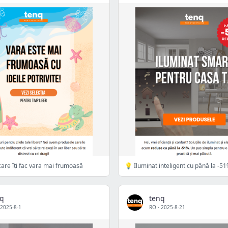
are îți fac vara mai frumoasă
💡 Iluminat inteligent cu până la -51
nq
tenq
2025-8-1
RO
·
2025-8-21