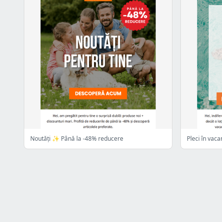
Noutăți ✨ Până la -48% reducere
Pleci în vac