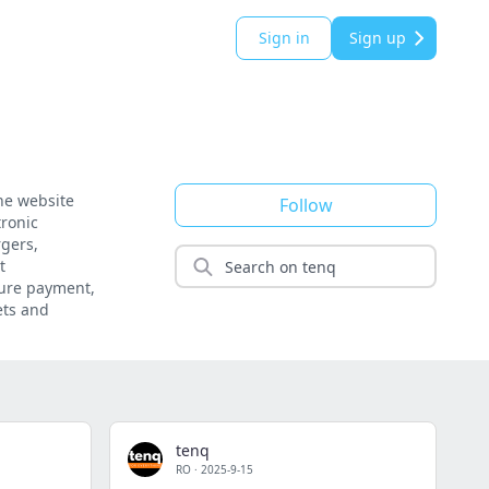
Sign in
Sign up
he website
Follow
tronic
rgers,
t
cure payment,
ets and
tenq
RO
·
2025-9-15