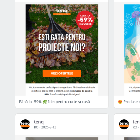
Până la -59% 🌿 Idei pentru curte și casă
😍 Produse c
tenq
te
RO
·
2025-8-13
RO
·