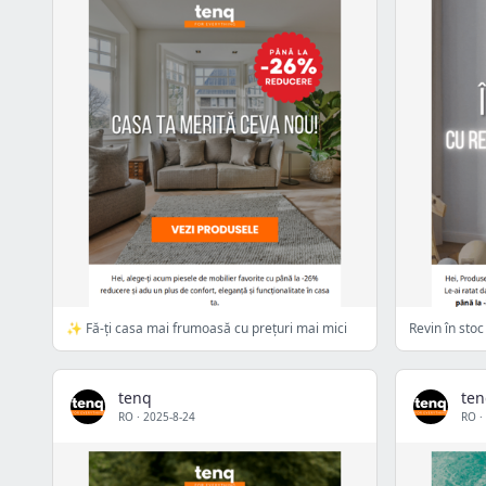
✨ Fă-ți casa mai frumoasă cu prețuri mai mici
tenq
te
RO
·
2025-8-24
RO
·