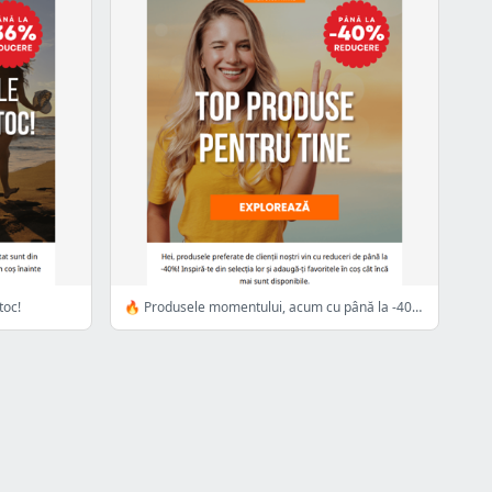
toc!
🔥 Produsele momentului, acum cu până la -40% reducere