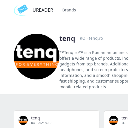
UREADER
Brands
tenq
RO
·
tenq.ro
**Tenq.ro** is a Romanian online st
offers a wide range of products, in
gadgets from top brands. Additiona
headphones, and screen protectors.
information, and a smooth shopping
fast shipping, and customer support
mobile-related products.
tenq
te
RO
·
2025-9-19
RO
·