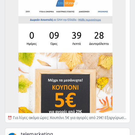
⏰ Για λίγες ακόμα ώρες: Κουπόνι 5€ για αγορές από 29€! Εξαργύρωσέ το μέχρι τα μεσάνυχτα 👉
telemarketing