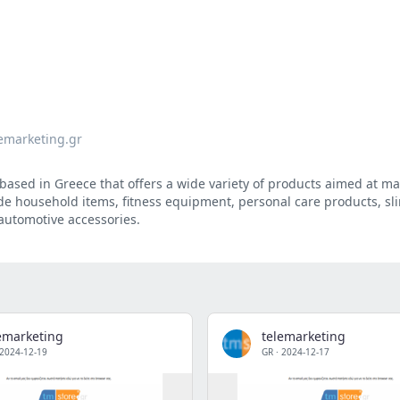
lemarketing.gr
 based in Greece that offers a wide variety of products aimed at ma
de household items, fitness equipment, personal care products, s
 automotive accessories.
emarketing
telemarketing
2024-12-19
GR
·
2024-12-17