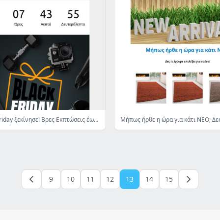
🖤 Η Black Friday ξεκίνησε! Βρες Εκπτώσεις έως 80% σε 7000+ είδη, για λίγες μόνο ημέρες! 👉
9
10
11
12
13
14
15