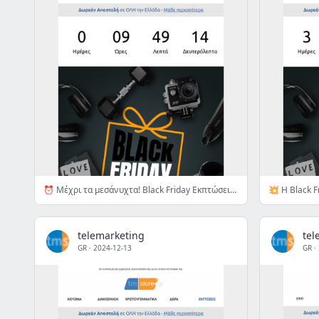
⏰ Μέχρι τα μεσάνυχτα! Black Friday Εκπτώσεις έως 80% σε Χριστουγεννιάτικα, Δώρα, Κουζίνα, Διακόσμηση, Gadget... 👉
telemarketing
tel
GR
·
2024-12-13
GR
·