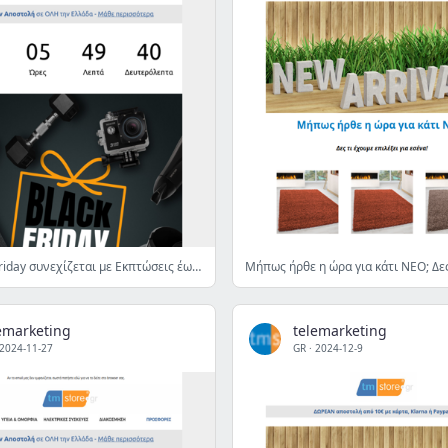
💥 Η Black Friday συνεχίζεται με Εκπτώσεις έως 80% σε Χριστουγεννιάτικα, Δώρα, Κουζίνα, Διακόσμηση, Gadget... 👉
emarketing
telemarketing
2024-11-27
GR
·
2024-12-9