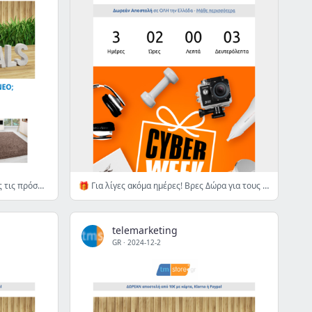
Μήπως ήρθε η ώρα για κάτι ΝΕΟ; Δες τις πρόσφατες αφίξεις!
🎁 Για λίγες ακόμα ημέρες! Βρες Δώρα για τους αγαπημένους σου με Cyber Week τιμές έως -80% & Express παράδοση 👉
telemarketing
GR
·
2024-12-2