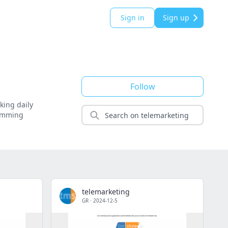
Sign in
Sign up
Follow
king daily
limming
telemarketing
GR
·
2024-12-5