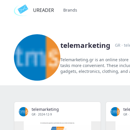
UREADER
Brands
telemarketing
GR
·
te
Telemarketing.gr is an online store
tasks more convenient. These inclu
gadgets, electronics, clothing, and
telemarketing
tel
GR
·
2024-12-9
GR
·