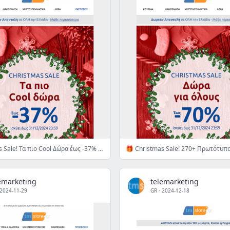
🎁 Christmas Sale! Τα πιο Cool Δώρα έως -37% - Κάνε κλικ για Express Αποστολή! 👉
emarketing
telemarketing
2024-11-29
GR
·
2024-12-18