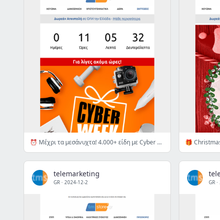
⏰ Μέχρι τα μεσάνυχτα! 4.000+ είδη με Cyber Week τιμές έως -80% & Express παράδοση 👉
telemarketing
tel
GR
·
2024-12-2
GR
·