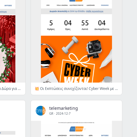
🎁 Christmas Sale! 270+ Πρωτότυπα Δώρα για όλους έως -70% 👉
💥 Οι Εκπτώσεις συνεχίζονται! Cyber Week με 4.000 είδη έως -80% σε Χριστουγεννιάτικα, Δώρα, Κουζίνα, Διακόσμηση, Gadget... 👉
telemarketing
GR
·
2024-12-7