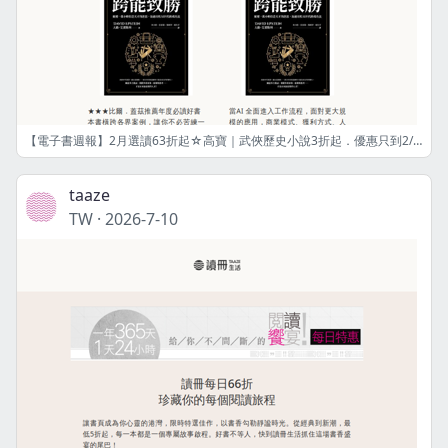
【電子書週報】2月選讀63折起☆高寶｜武俠歷史小說3折起．優惠只到2/28！"馬"上閱讀、"馬"上愉悅！
taaze
TW
·
2026-7-10