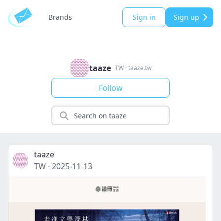
Brands
Sign in
Sign up
taaze
TW
·
taaze.tw
Follow
taaze
TW
·
2025-11-13