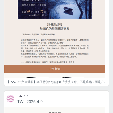
【TAAZE中文書週報】本信特價66折起★「慢慢痊癒」不是退縮，而是在陪伴中，學會與痛苦共處的勇氣。——《當蟋蟀慢慢痊癒時》
taaze
TW
·
2026-4-9