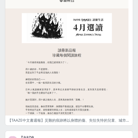
【TAAZE中文書週報】災難的痕跡將以身體的傷、失怙失恃的兒童、城市的瓦礫堆、無家可歸的民眾、無所不在的喪親事實與喪親之痛的形式，遺留在加薩數十年。
taaze