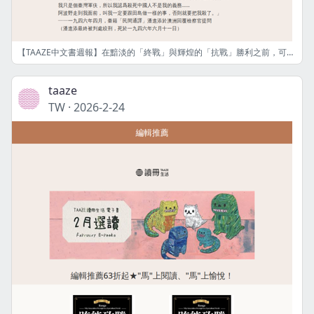
【TAAZE中文書週報】在黯淡的「終戰」與輝煌的「抗戰」勝利之前，可曾容得下屬於臺灣人的戰爭記憶？──《無處安放的記憶》
taaze
TW
·
2026-2-24