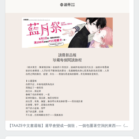
【TAAZE中文書週報】遲早會變成一個殼，一個包覆著空洞的東西──《積木寓言：陳家朗詩集》