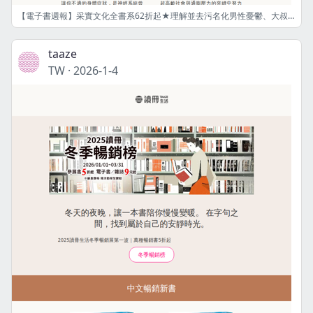
【電子書週報】采實文化全書系62折起★理解並去污名化男性憂鬱、大叔靠投資逆天改命★年中盤點心理帳簿斷捨離！
taaze
TW
·
2026-1-4