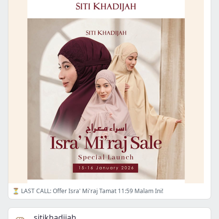
⏳ LAST CALL: Offer Isra' Mi'raj Tamat 11:59 Malam Ini!
sitikhadijah