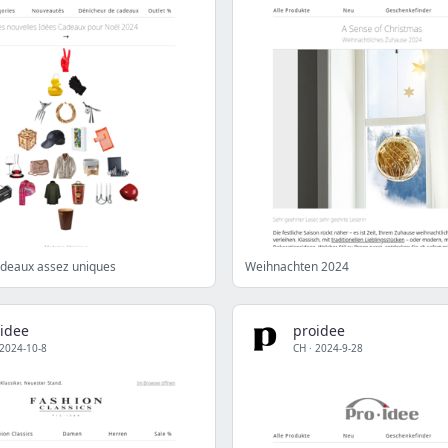
adeaux assez uniques
Weihnachten 2024
idee
proidee
2024-10-8
CH
·
2024-9-28