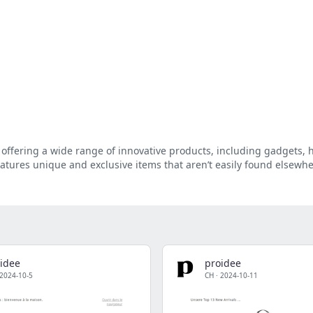
er offering a wide range of innovative products, including gadgets,
features unique and exclusive items that aren’t easily found elsewhe
idee
proidee
2024-10-5
CH
·
2024-10-11