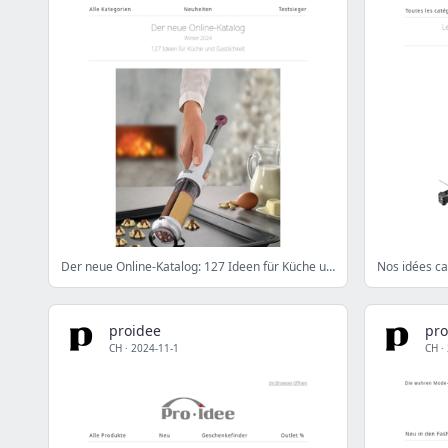
Der neue Online-Katalog: 127 Ideen für Küche und Gastlichkeit
Nos idées c
proidee
pro
CH
·
2024-11-1
CH
·