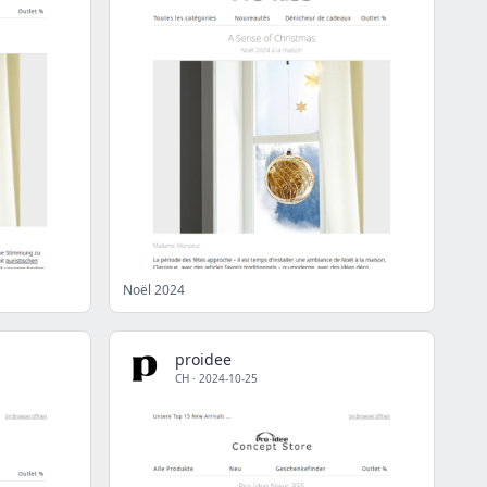
Noël 2024
proidee
CH
·
2024-10-25