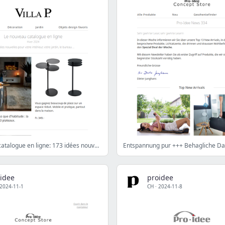
Le nouveau catalogue en ligne: 173 idées nouvelles pour votre intérieur
idee
proidee
2024-11-1
CH
·
2024-11-8