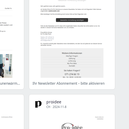
Entspannung pur +++ Behagliche Daunenwärme +++ Elegantes Design
Ihr Newsletter Abonnement – bitte aktivieren
proidee
CH
·
2024-11-8