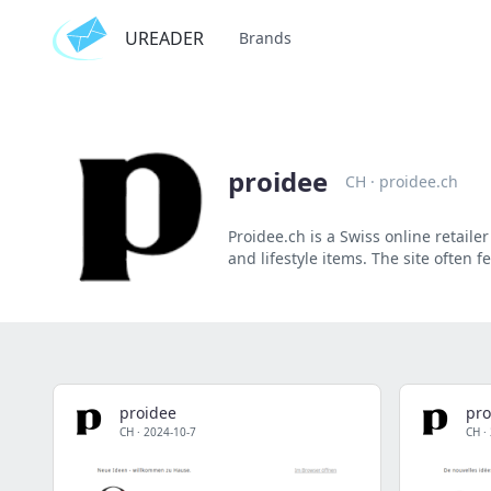
UREADER
Brands
proidee
CH
·
proidee.ch
Proidee.ch is a Swiss online retail
and lifestyle items. The site often 
proidee
pro
CH
·
2024-10-7
CH
·