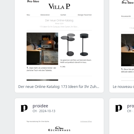
Der neue Online-Katalog: 173 Ideen für Ihr Zuhause
proidee
pro
CH
·
2024-10-13
CH
·