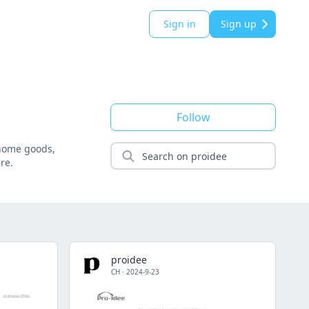
Sign in
Sign up
Follow
 home goods,
re.
proidee
CH
·
2024-9-23